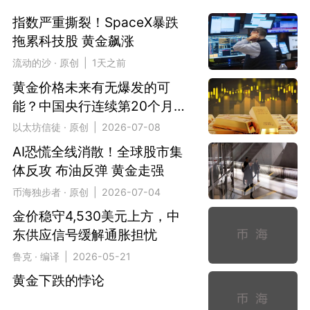
指数严重撕裂！SpaceX暴跌
拖累科技股 黄金飙涨
流动的沙 · 原创 | 1天之前
黄金价格未来有无爆发的可
能？中国央行连续第20个月增
持是支撑
以太坊信徒 · 原创 | 2026-07-08
AI恐慌全线消散！全球股市集
体反攻 布油反弹 黄金走强
币海独步者 · 原创 | 2026-07-04
金价稳守4,530美元上方，中
东供应信号缓解通胀担忧
鲁克 · 编译 | 2026-05-21
黄金下跌的悖论