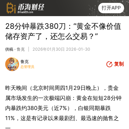
打开APP
28分钟暴跌380刀：“黄金不像价值
储存资产了，还怎么交易？”
供稿 ·
鲁克
|
2026年01月30日 2026-01-30
鲁克
复制
总管理员
昨天晚间（北京时间周四1月29日晚上），贵金
属市场发生的一次极端闪崩：黄金在短短28分钟
内暴跌约380美元（近7%），白银同期暴跌
11%，这是有记录以来最剧烈、最迅速的抛售之
一。