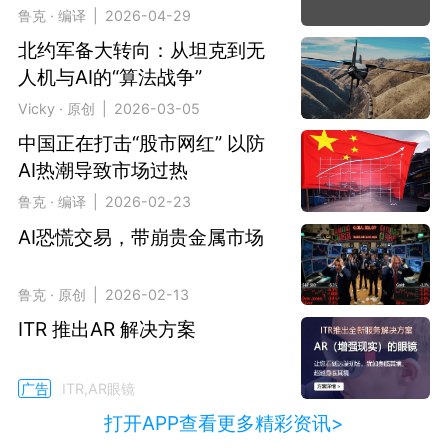
鲁克 · 编译 | 2026-04-29
北约军备大转向：从坦克到无
人机与AI的“算法战争”
Vicky · 原创 | 2026-03-05
中国正在打击“股市网红” 以防
AI热潮导致市场过热
鲁克 · 编译 | 2026-02-23
AI恐慌交易，带崩贵金属市场
鲁克 · 原创 | 2026-02-13
ITR 推出AR 解决方案
广告
ITR,AR眼镜
打开APP查看更多精彩资讯>