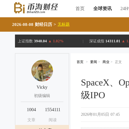
首页
全球资讯
24
2026-08-08 财经日历
>
无标题
上证指数
3940.04
▲
1.02%
|
深证成指
14311.01
▲
1
首页
>
要闻
>
商业
>
正文
SpaceX、O
Vicky
级IPO
初级编辑
1004
1554111
2026年01月05日 07:45
文章
阅读