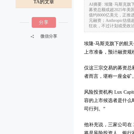
TA的文章
AI摘要: 埃隆·马斯克旗下S
募资总额或超2025年美
值约8000亿美元，正推
元融资；Anthropi
分享
狂欢，不过计划或受政
微信分享
埃隆·马斯克旗下的航天公司 
上市准备，预计融资规
仅这三宗交易的募资总额，
者而言，堪称一座金矿
风险投资机构 Lux C
容的上市候选者是什么
司行列。”
他补充说，三家公司在 
将是风险投资人、银行