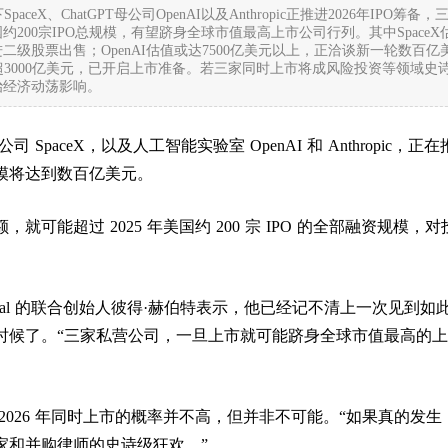
paceX、ChatGPT母公司OpenAI以及Anthropic正推进2026年IPO筹备，
国约200宗IPO总规模，有望跻身全球市值最高上市公司行列。其中SpaceX
进二级股票出售；OpenAI估值或达7500亿美元以上，正洽谈新一轮数百亿
c估值超3000亿美元，已开启上市准备。若三家同时上市将成风险投资等领域史
治经济动荡影响。
SpaceX，以及人工智能实验室 OpenAI 和 Anthropic，正
模将达到数百亿美元。
就可能超过 2025 年美国约 200 宗 IPO 的全部融资规模，对
。
apital 的联合创始人彼得·赫伯特表示，他已经记不清上一次见到如
时候了。“三家私营公司，一旦上市就可能跻身全球市值最高的
2026 年同时上市的概率并不高，但并非不可能。“如果真的发生
家和并购律师的史诗级狂欢。”