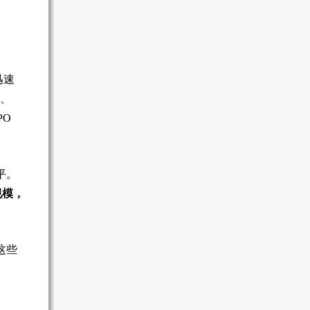
迅速
a、
PO
平。
规模，
这些