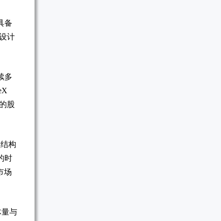
具备
的设计
后续多
eX
 的股
理结构
的时
市场
体量与