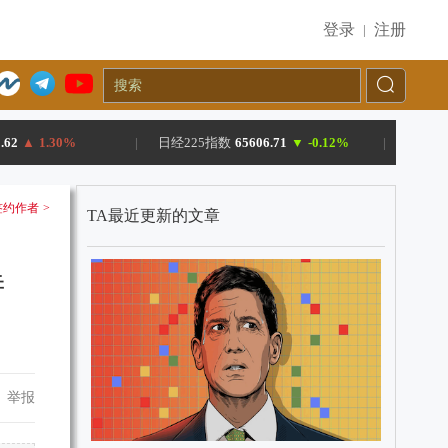
登录
注册
|
.62
▲
1.30%
|
日经225指数
65606.71
▼
-0.12%
|
约作者 >
TA最近更新的文章
诗
举报