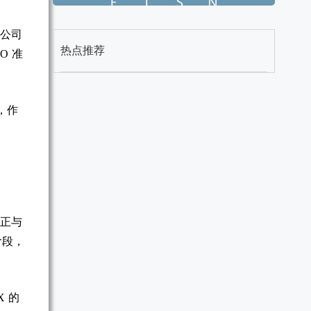
，公司
热点推荐
O 准
，作
，正与
阶段，
X 的