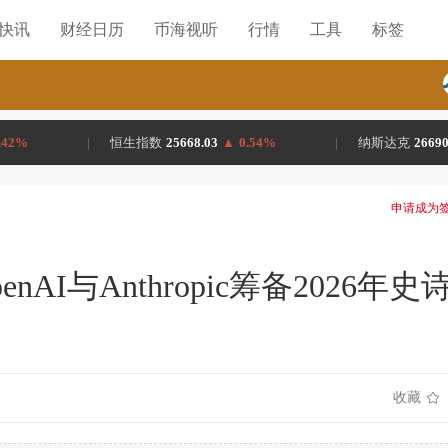
H快讯
财经日历
币海视听
行情
工具
标签
.42%
|
恒生指数
25668.03
▲
0.54%
|
纳斯达克
26690
申请成为签
penAI与Anthropic筹备2026年史
收藏