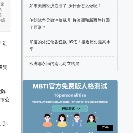
三家
如果美国经济崩溃了 沃什会怎么做呢？
估
美
诗级
伊朗战争导致油价飙升 将澳洲和新西兰打回
了原形？
印度的外汇储备狂飙105亿！接近历史最高水
在推进
平
欧洲那永恒的南北对立格局
投资
此阵
上市公
，那
广告