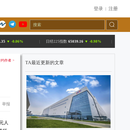
登录
注册
|
.35
▼
-0.06%
|
日经225指数
65039.16
▼
-0.98%
|
约作者 >
TA最近更新的文章
举报
元人