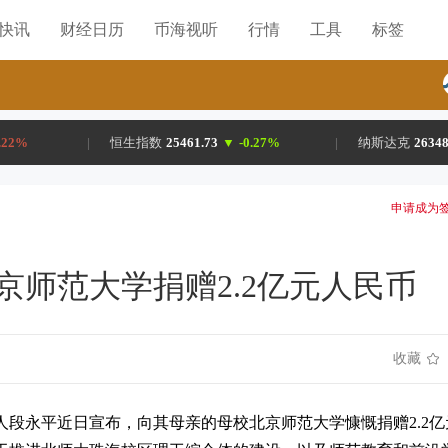
H快讯
财经日历
币海视听
行情
工具
标签
.22%
|
恒生指数
25461.73
▼
-0.27%
|
纳斯达克
26348
申请成为签
京师范大学捐赠2.2亿元人民币
收藏
人段永平近日宣布，向其母亲的母校北京师范大学慷慨捐赠2.2亿