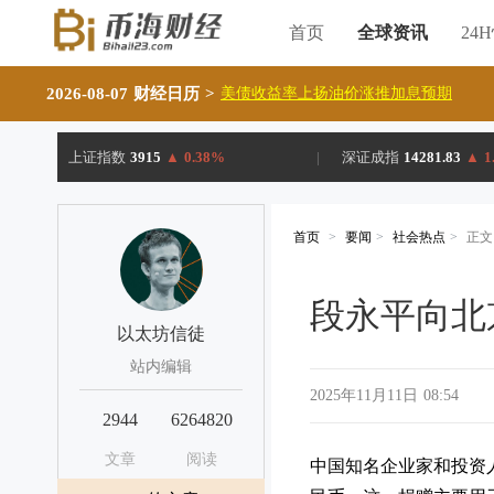
首页
全球资讯
24
2026-08-07 财经日历
>
美债收益率上扬油价涨推加息预期
上证指数
3915
▲
0.38%
|
深证成指
14281.83
▲
1
首页
>
要闻
>
社会热点
>
正文
段永平向北
以太坊信徒
站内编辑
2025年11月11日 08:54
2944
6264820
文章
阅读
中国知名企业家和投资