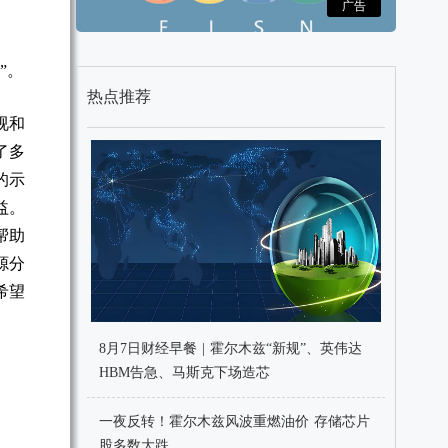
广告
”。
热点推荐
视和
了多
的示
益。
帮助
源分
希望
8月7日财经早餐 | 霍尔木兹“新规”、英伟达
HBM告急、马斯克下场造芯
一夜反转！霍尔木兹风波重燃油价 存储芯片
股多数大跌