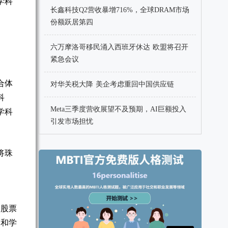
学科
长鑫科技Q2营收暴增716%，全球DRAM市场
份额跃居第四
六万摩洛哥移民涌入西班牙休达 欧盟将召开
紧急会议
合体
对华关税大降 美企考虑重回中国供应链
科
Meta三季度营收展望不及预期，AI巨额投入
学科
引发市场担忧
将珠
台股票
励和学