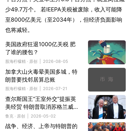
少49.7万个。 若IEEPA关税被废除，收入可能降
至8000亿美元（至2034年），但经济负面影响
也将减轻。
美国政府狂退1000亿关税 肥
了谁的腰包？
股海柠檬精 · 原创 | 2026-08-05
加拿大山火毒晕美国多城，特
朗普要找邻居算总账
股海柠檬精 · 原创 | 2026-07-21
查尔斯国王“王室外交”提振英
美经贸 特朗普取消苏格兰威士
忌关税
鲁克 · 原创 | 2026-05-02
战争、经济、上帝与特朗普的