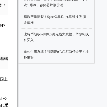
统中
农" 爆冷、存储芯片涨价潮
指数严重撕裂！SpaceX暴跌 拖累科技股 黄
金飙涨
是区
比特币期权闪现8万美元最大跌幅，华尔街疯
狂买入
重构生态系统？特朗普的WLFI新任命美元业
务主管
融基础
美国上
d 公
易代币