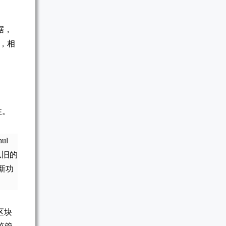
据，
，相
性。
ul
从旧的
新功
区块