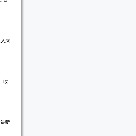
监管
收入来
上收
o最新