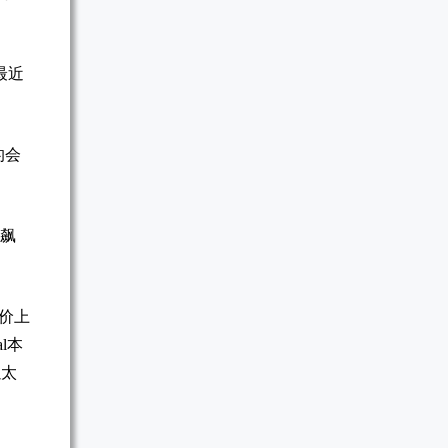
最近
的会
之飙
股价上
l本
以太