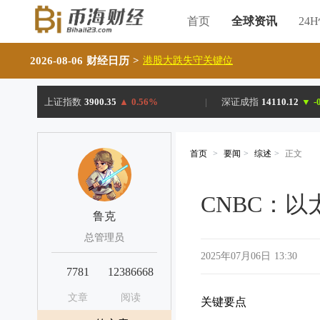
首页
全球资讯
24
2026-08-06 财经日历
>
港股大跌失守关键位
上证指数
3900.35
▲
0.56%
|
深证成指
14110.12
▼
-
首页
>
要闻
>
综述
>
正文
CNBC：
鲁克
总管理员
2025年07月06日 13:30
7781
12386668
文章
阅读
关键要点