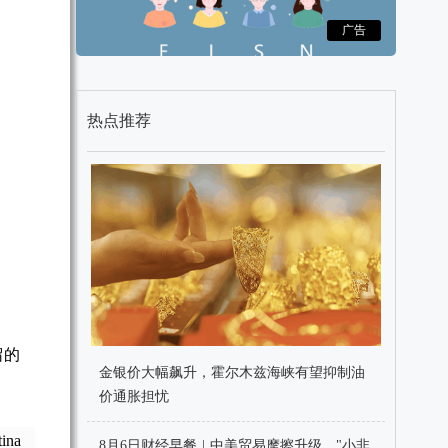
广告
热点推荐
留的
金银价大幅飙升，霍尔木兹海峡有望抑制油
价通胀担忧
na
8月6日财经早餐 | 中美贸易摩擦升级、"小非