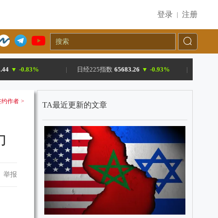
登录
注册
|
.44
▼
-0.83%
|
日经225指数
65683.26
▼
-0.93%
|
约作者 >
TA最近更新的文章
力
举报