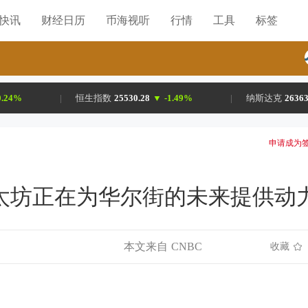
H快讯
财经日历
币海视听
行情
工具
标签
0.24%
|
恒生指数
25530.28
▼
-1.49%
|
纳斯达克
26363
申请成为签
以太坊正在为华尔街的未来提供动
本文来自 CNBC
收藏