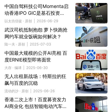
中国自驾科技公司Momenta启
动香港IPO GIC是基石投资者
之一
以太坊信徒 · 原创 | 2026-06-29
武汉司机抵制抱怨 萝卜快跑抢
网约车就业饭碗如何解决？
陆一夫 · 原创 | 2025-07-03
中国最大规模的公开AI亮相 百
度ERNIE模型即将面世
大存 · 编译 | 2025-06-30
无人出租新战场：特斯拉的狂
飙与百度的沉稳
流动的沙 · 原创 | 2025-06-26
香港二次上市！百度募资发力
AI商业化 包括智能电动汽车研