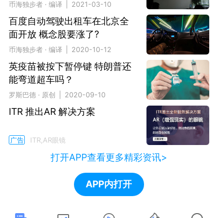
发
币海独步者 · 编译 | 2021-03-10
百度自动驾驶出租车在北京全
面开放 概念股要涨了?
币海独步者 · 编译 | 2020-10-12
英疫苗被按下暂停键 特朗普还
能弯道超车吗？
罗斯巴德 · 原创 | 2020-09-10
ITR 推出AR 解决方案
广告
ITR,AR眼镜
打开APP查看更多精彩资讯>
APP内打开