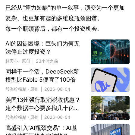
已经从"算力短缺"的单一叙事，演变为一个更加
复杂、也更加有趣的多维度瓶颈图谱。
每一个瓶颈背后，都有一个投资机会。
AI的囚徒困境：巨头们为何无
法停止过度投资？
林天心 · 原创 | 23小时之前
同样干一个活，DeepSeek新
模型比Fable 5便宜了100倍
股海柠檬精 · 原创 | 2026-08-04
美国13州强行取消税收优惠？
建个数据中心要多掏几十亿美
金？
股海柠檬精 · 原创 | 2026-08-04
高盛引入“AI瓶颈交易”！AI基