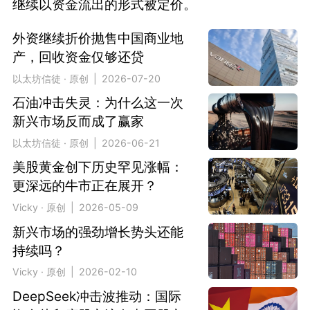
继续以资金流出的形式被定价。
外资继续折价抛售中国商业地
产，回收资金仅够还贷
以太坊信徒 · 原创 | 2026-07-20
石油冲击失灵：为什么这一次
新兴市场反而成了赢家
以太坊信徒 · 原创 | 2026-06-21
美股黄金创下历史罕见涨幅：
更深远的牛市正在展开？
Vicky · 原创 | 2026-05-09
新兴市场的强劲增长势头还能
持续吗？
Vicky · 原创 | 2026-02-10
DeepSeek冲击波推动：国际