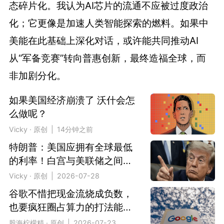
态碎片化。我认为AI芯片的流通不应被过度政治
化；它更像是加速人类智能探索的燃料。如果中
美能在此基础上深化对话，或许能共同推动AI
从“军备竞赛”转向普惠创新，最终造福全球，而
非加剧分化。
如果美国经济崩溃了 沃什会怎
么做呢？
Vicky · 原创 | 14分钟之前
特朗普：美国应拥有全球最低
的利率！白宫与美联储之间的
裂痕
Vicky · 原创 | 2026-07-28
谷歌不惜把现金流烧成负数，
也要疯狂圈占算力的打法能赢
吗？
股海柠檬精 · 原创 | 2026-07-23