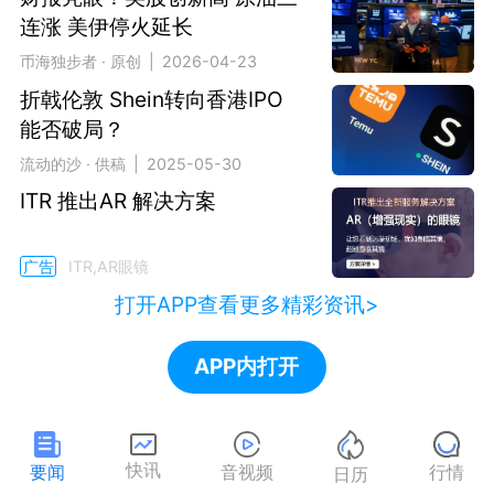
连涨 美伊停火延长
币海独步者 · 原创 | 2026-04-23
折戟伦敦 Shein转向香港IPO
能否破局？
流动的沙 · 供稿 | 2025-05-30
ITR 推出AR 解决方案
广告
ITR,AR眼镜
打开APP查看更多精彩资讯>
APP内打开
快讯
要闻
音视频
行情
日历