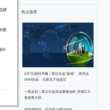
行也跻
热点推荐
元的损
银行
8月7日财经早餐 | 霍尔木兹“新规”、英伟达
HBM告急、马斯克下场造芯
一夜反转！霍尔木兹风波重燃油价 存储芯片
股多数大跌
留学热降温，学历进入重估时代