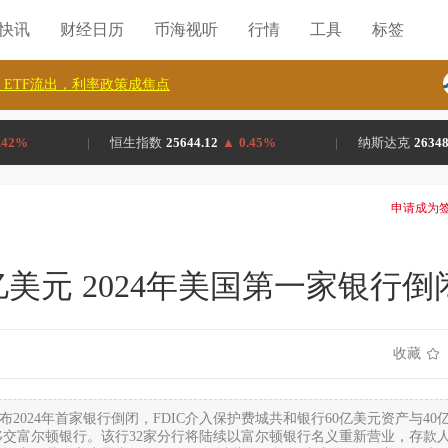
H快讯
财经日历
币海视听
行情
工具
标签
ETF流出，利率政策成焦点
.42%
|
恒生指数
25644.12
▲
0.45%
|
纳斯达克
26348
申请成为签
亿美元 2024年美国第一家银行倒
收藏
宣布2024年首家银行倒闭，FDIC介入保护费城共和银行60亿美元资产与40
交富尔顿银行。该行32家分行将陆续以富尔顿银行名义重新营业，存款