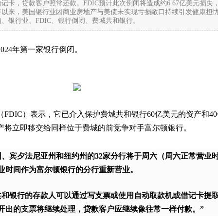
记卡，贷款客户照常还款。FDIC预计此次倒闭将造成约6.67亿美元损失
年以来，美国银行业因商业房地产与美债未实现亏损敞口持续引发健康担
、银行业、FDIC、银行倒闭、费城共和银行。
024年第一家银行倒闭。
FDIC）表示，它已介入保护费城共和银行60亿美元的资产和4
产将立即移交给同样位于费城的前竞争对手富尔顿银行。
州、宾夕法尼亚州和纽约州的32家分行将于周六（周六正常营业
业时间作为富尔顿银行的分行重新营业。
共和银行的存款人可以通过写支票或使用自动取款机或借记卡提
开出的支票将继续处理，贷款客户应继续像往常一样付款。”