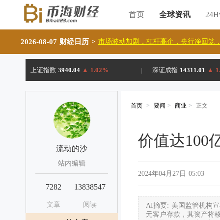
首页
全球资讯
24
2026-08-07 财经日历
>
市场波动加剧，杠杆高企，央行净回笼，
上证指数
3940.04
▲
1.02%
|
深证成指
14311.01
▲
1
首页
>
要闻
>
商业
>
正文
价值达100
流动的沙
站内编辑
2024年04月27日 05:03
7282
13838547
文章
阅读
AI摘要: 美国监管机构
元客户存款，其资产将移