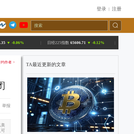
登录
注册
|
.35
▼
-0.06%
|
日经225指数
65606.71
▼
-0.12%
|
约作者 >
TA最近更新的文章
闭
举报
亿美
人可