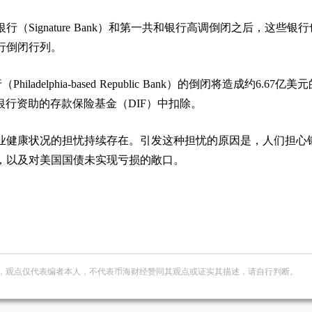
（Signature Bank）和第一共和银行高调倒闭之后，这些银
行倒闭行列。
iladelphia-based Republic Bank）的倒闭将造成约6.67亿美
 银行资助的存款保险基金（DIF）中扣除。
业健康状况的担忧持续存在。引发这种担忧的原因是，人们担心
，以及对美国国债未实现亏损的敞口。
，观点仅代表编者本人，不代表币海财经赞同其观点或证实其描述，请自行判断。