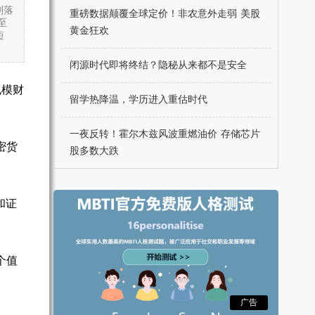
划落
重磅数据颠覆全球定价！非农意外走弱 美股
%至
黄金狂欢
短
闭源时代即将终结？隐秘从来都不是安全
规模财
留学热降温，学历进入重估时代
一夜反转！霍尔木兹风波重燃油价 存储芯片
密货
股多数大跌
和证
个值
广告