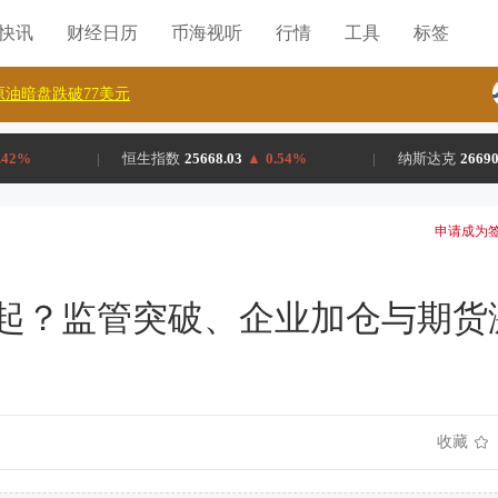
H快讯
财经日历
币海视听
行情
工具
标签
油暗盘跌破77美元
.42%
|
恒生指数
25668.03
▲
0.54%
|
纳斯达克
26690
申请成为签
崛起？监管突破、企业加仓与期货
收藏