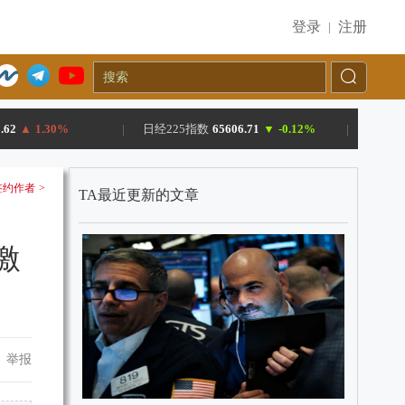
登录
注册
|
.62
▲
1.30%
|
日经225指数
65606.71
▼
-0.12%
|
约作者 >
TA最近更新的文章
激
举报