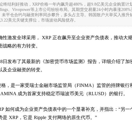
C诉讼终结利好推动，XRP价格一年内飙升超480%，超9.8亿美元企业购置计
le Holdings、Vivopower等上市公司纷纷布局。其期货交易量24小时内暴涨208
lana，未平仓合约与融资利率同步攀升，多头占主导。韩国散户大举买入推升
试3.22美元关键支撑位，市场波动风险犹存。
性激发全球采用， XRP 正在飙升至企业资产负债表，推动大
密战略的有力转变。
于8月8日发布了其最新的《加密货币市场监测》报告，详细介绍了加
以及企业融资的转变。
士楚格，是一家受瑞士金融市场监管局（FINMA）监管的持牌银行
，AMINA 成为首家支持稳定币瑞波币美元（RLUSD）的银行。
RP 如何成为企业资产负债表中的一个显著补充，并指出：“另一
 XRP，它是 Ripple 支付网络的原生代币。”