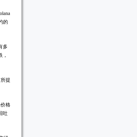
ana
约的
有多
跌，
有所提
为价格
回吐