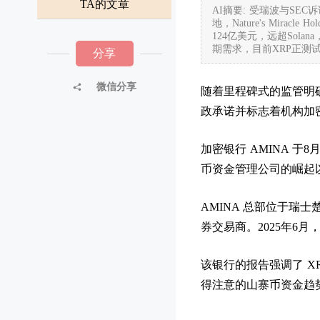
TA的文章
AI摘要: 受瑞波与SE
地，Nature's Mirac
124亿美元，远超So
期需求，目前XRP正测
分享
微信分享
随着里程碑式的监管明确
政承诺并标志着机构加
加密银行 AMINA 
币资金管理公司的崛起
AMINA 总部位于瑞
券交易商。2025年6月
该银行的报告强调了 X
得注意的山寨币资金趋势是