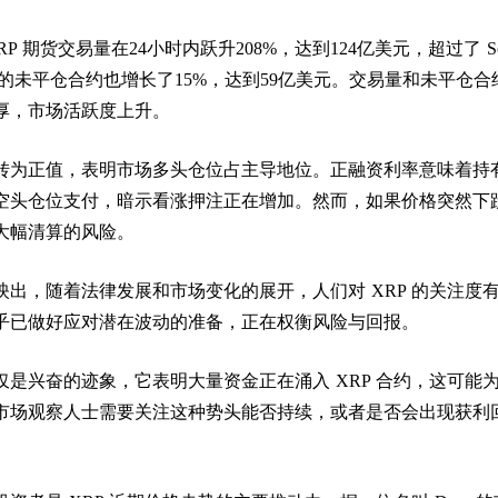
，XRP 期货交易量在24小时内跃升208%，达到124亿美元，超过了 Sol
合约的未平仓合约也增长了15%，达到59亿美元。交易量和未平仓合
厚，市场活跃度上升。
转为正值，表明市场多头仓位占主导地位。正融资利率意味着持
空头仓位支付，暗示看涨押注正在增加。然而，如果价格突然下
大幅清算的风险。
出，随着法律发展和市场变化的展开，人们对 XRP 的关注度
乎已做好应对潜在波动的准备，正在权衡风险与回报。
是兴奋的迹象，它表明大量资金正在涌入 XRP 合约，这可能
市场观察人士需要关注这种势头能否持续，或者是否会出现获利