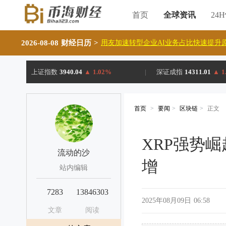
首页
全球资讯
24
2026-08-08 财经日历
>
用友加速转型企业AI业务占比快速提升原
上证指数
3940.04
▲
1.02%
|
深证成指
14311.01
▲
1
首页
>
要闻
>
区块链
>
正文
XRP强势
流动的沙
增
站内编辑
7283
13846303
2025年08月09日 06:58
文章
阅读