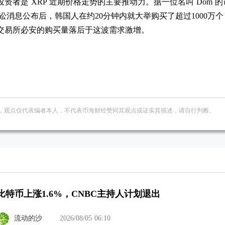
资者是 XRP 近期价格走势的主要推动力。据一位名叫 Dom 的
e 诉讼消息公布后，韩国人在约20分钟内就大举购买了超过1000万个 
交易所必安的购买量落后于这波需求激增。
，观点仅代表编者本人，不代表币海财经赞同其观点或证实其描述，请自行判断。
比特币上涨1.6%，CNBC主持人计划退出
流动的沙
2026/08/05 06:10