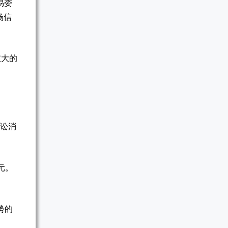
易委
场信
重大的
诉讼消
美元。
势的