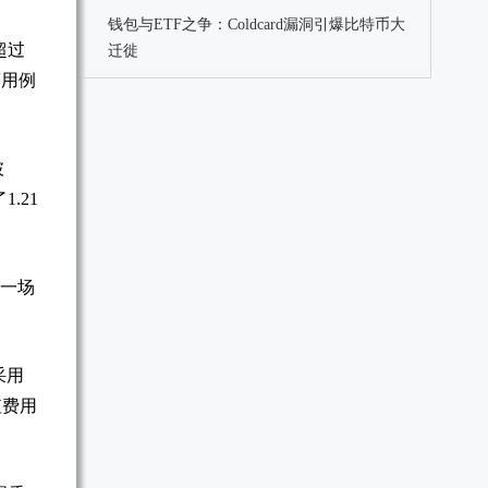
钱包与ETF之争：Coldcard漏洞引爆比特币大
超过
迁徙
营用例
披
1.21
成一场
采用
值费用