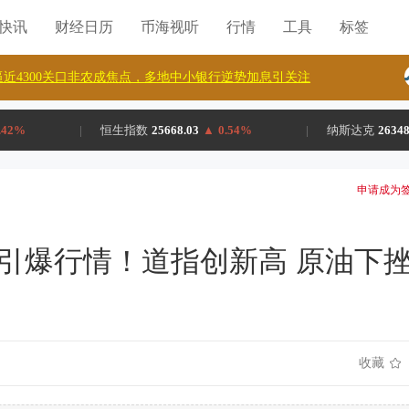
H快讯
财经日历
币海视听
行情
工具
标签
近4300关口非农成焦点，多地中小银行逆势加息引关注
.42%
|
恒生指数
25668.03
▲
0.54%
|
纳斯达克
26348
申请成为签
引引爆行情！道指创新高 原油下
收藏