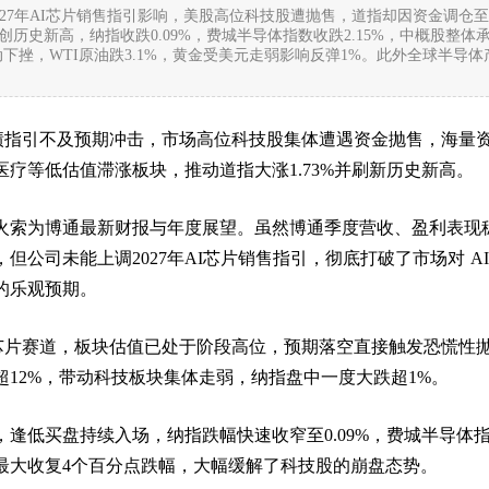
2027年AI芯片销售指引影响，美股高位科技股遭抛售，道指却因资金调仓
%创历史新高，纳指收跌0.09%，费城半导体指数收跌2.15%，中概股整体
下挫，WTI原油跌3.1%，黄金受美元走弱影响反弹1%。此外全球半导体
。
业绩指引不及预期冲击，市场高位科技股集体遭遇资金抛售，海量
疗等低估值滞涨板块，推动道指大涨1.73%并刷新历史新高。
火索为博通最新财报与年度展望。虽然博通季度营收、盈利表现
但公司未能上调2027年AI芯片销售指引，彻底打破了市场对 AI
的乐观预期。
 芯片赛道，板块估值已处于阶段高位，预期落空直接触发恐慌性
超12%，带动科技板块集体走弱，纳指盘中一度大跌超1%。
逢低买盘持续入场，纳指跌幅快速收窄至0.09%，费城半导体
最大收复4个百分点跌幅，大幅缓解了科技股的崩盘态势。