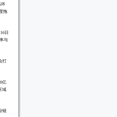
格环
度拖
16日
率与
会打
0亿
区域
业链