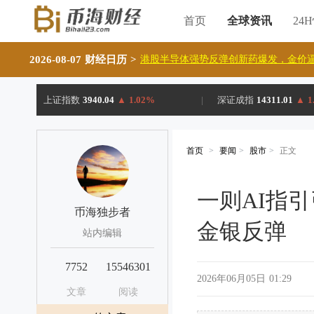
首页
全球资讯
24
2026-08-07 财经日历
>
港股半导体强势反弹创新药爆发，金价逼
上证指数
3940.04
▲
1.02%
|
深证成指
14311.01
▲
1
首页
>
要闻
>
股市
>
正文
一则AI指
币海独步者
金银反弹
站内编辑
7752
15546301
2026年06月05日 01:29
文章
阅读