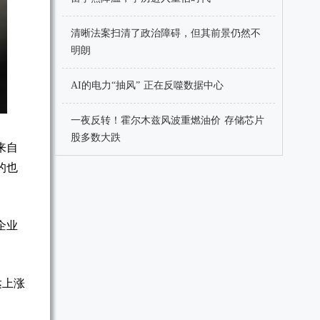
清晰法案扫清了政治障碍，但其前景仍然不
明朗
AI的电力“抽风” 正在反噬数据中心
一夜反转！霍尔木兹风波重燃油价 存储芯片
股多数大跌
来自
的也
企业
达上涨