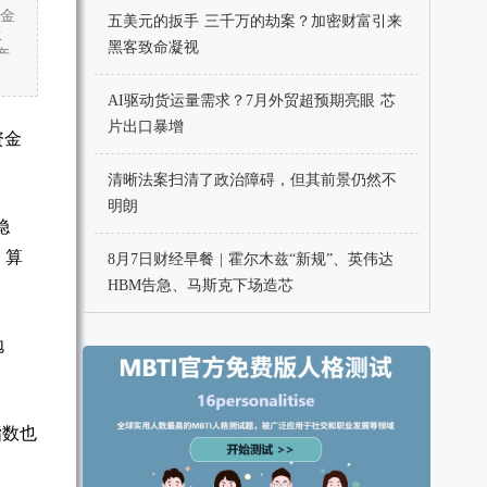
至金
五美元的扳手 三千万的劫案？加密财富引来
承
黑客致命凝视
产
AI驱动货运量需求？7月外贸超预期亮眼 芯
片出口暴增
资金
清晰法案扫清了政治障碍，但其前景仍然不
明朗
稳
 算
8月7日财经早餐 | 霍尔木兹“新规”、英伟达
HBM告急、马斯克下场造芯
抛
指数也