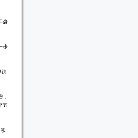
弹袭
一步
率跌
增，
至五
部涨