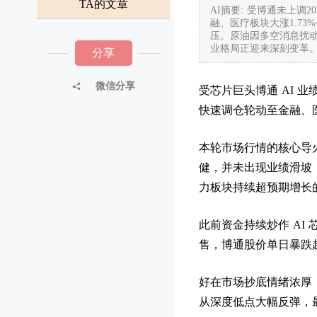
TA的文章
AI摘要: 受博通未上调
融、医疗板块大涨1.73
压。原油因多空消息扰动
业格局正迎来深刻变革
分享
微信分享
受芯片巨头博通 AI 
快速调仓轮动至金融、医
本轮市场行情的核心导
健，并未出现业绩滑坡，
力板块持续超预期增长
此前资金持续炒作 AI
售，博通股价单日暴跌
好在市场抄底情绪浓厚，
从深度低点大幅反弹，