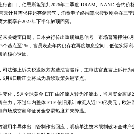
行窗口，伯恩斯坦预判2026年二季度 DRAM、NAND 合约价
务器与云计算需求撑起存储景气，消费电子终端需求疲软则会在三季
大概率在2027年下半年触顶回落。
迎来关键窗口期，日本央行传出重磅加息信号，市场普遍押注6月
25个基点至1%，官员表态年内仍存在再度加息空间，低位实际利
策的核心诱因。
，司法部上诉关税退款方案遭法官驳斥，主审法官直言上诉行为
，6月9日听证会将成为后续政策关键节点。
变化，5月全球黄金 ETF 由净流入转为净流出，当月资金离场2
主力，不过年内整体 ETF 依旧累计净流入近170亿美元，欧洲
额市场成交额印证黄金交易热度并未降温。
方滥用半导体出口管制作出回应，明确单边技术限制破坏全球产