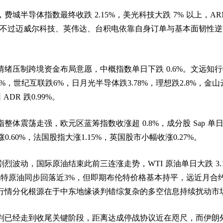
费城半导体指数最终收跌 2.15%，美光科技大跌 7% 以上，AR
，不过迈威尔科技、英伟达、台积电依靠自身订单与基本面韧性逆
绪压制跨境资金布局意愿，中概指数单日下跌 0.6%。文远知
81%，世纪互联跌6%，日月光半导体跌3.78%，理想跌2.8%，金
ADR 跌0.99%。
整体震荡走强，欧元区蓝筹指数收涨超 0.8%，成分股 Sap 单
0.60%，法国股指大涨1.15%，英国股市小幅收涨0.27%。
烈波动，国际原油结束此前三连涨走势，WTI 原油单日大跌 3.
，布伦特原油同步回落近3%，但即期布伦特价格基本持平，远近月合
行情分化根源在于中东地缘谈判错综复杂的多空信息持续扰动市
判已经走到收尾关键阶段，距离达成停战协议近在咫尺，而伊朗