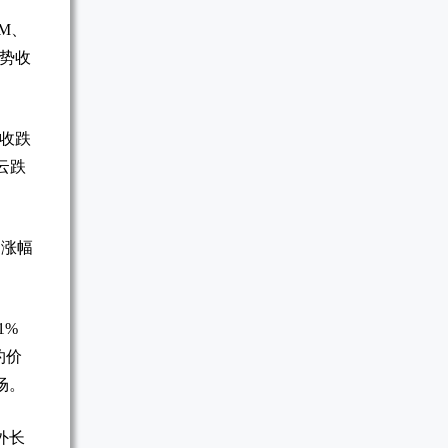
M、
势收
行收跌
山云跌
日涨幅
1%
约价
场。
外长