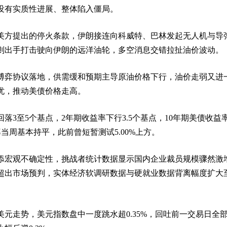
没有实质性进展、整体陷入僵局。
美方提出的停火条款，伊朗接连向科威特、巴林发起无人机与导
则出手打击驶向伊朗的远洋油轮，多空消息交错拉扯油价波动。
博弈协议落地，供需缓和预期主导原油价格下行，油价走弱又进
忧，推动美债价格走高。
落3至5个基点，2年期收益率下行3.5个基点，10年期美债收益
益率当周基本持平，此前曾短暂测试5.00%上方。
添宏观不确定性，挑战者统计数据显示国内企业裁员规模骤然激
超出市场预判，实体经济软调研数据与硬就业数据背离幅度扩大
元走势，美元指数盘中一度跳水超0.35%，回吐前一交易日全