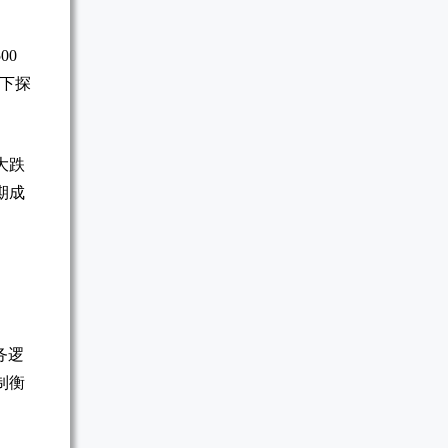
00
中下探
大跌
期成
，
务逻
制衡