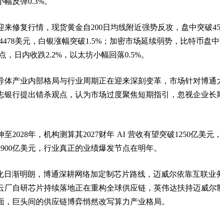
幅反弹0.3%。
来修复行情，现货黄金自200日均线附近强势反攻，盘中突破45
4478美元，白银涨幅突破1.5%；加密市场延续弱势，比特币盘
点，日内收跌2.2%，以太坊小幅回落0.5%。
导体产业内部格局与行业周期正在迎来深刻变革，市场针对博通
志银行提出错杀观点，认为市场过度聚焦短期指引，忽视企业长
2028年，机构测算其2027财年 AI 营收有望突破1250亿美元
至1900亿美元，行业真正的业绩爆发节点在明年。
营分化日渐明朗，博通深耕网络加定制芯片路线，迈威尔依靠互联业
云厂自研芯片持续落地正在重构全球供应链，英伟达扶持迈威尔
面，巨头间的供应链博弈悄然改写算力产业格局。