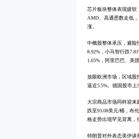
芯片板块整体表现疲软，
AMD、高通悉数走低
涨。
中概股整体承压，避险情
8.92%，小马智行跌7.
1.65%，阿里巴巴、美团 
放眼欧洲市场，区域股指
逼近5.5%。德国股市上涨
大宗商品市场同样迎来剧
跌至93.08美元/桶
格走势出现罕见背离，
特朗普对外表态美伊谈