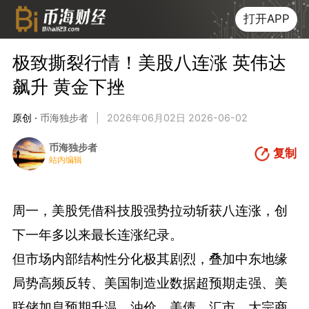
打开APP
极致撕裂行情！美股八连涨 英伟达
飙升 黄金下挫
原创 ·
币海独步者
|
2026年06月02日 2026-06-02
币海独步者
复制
站内编辑
周一，美股凭借科技股强势拉动斩获八连涨，创
下一年多以来最长连涨纪录。
但市场内部结构性分化极其剧烈，叠加中东地缘
局势高频反转、美国制造业数据超预期走强、美
联储加息预期升温，油价、美债、汇市、大宗商