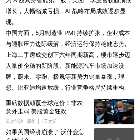
为 A 股具身智能第一股；美团一季度营收超预期
增长，大幅缩减亏损，AI 战略布局成效逐步显
现。
中国方面，5月制造业 PMI 持续扩张，企业成本
与通胀压力边际缓解，经济运行保持稳健态势。
上海二手房成交创下六年同期新高，楼市逐步迈
入量价企稳的新阶段。新能源汽车市场加速洗
牌，蔚来、零跑、极氪等新势力销量暴涨，理
想、比亚迪增速放缓，行业竞争格局持续重构。
重磅数据颠覆全球定价！非农
意外走弱 美股黄金狂欢
流动的沙 · 原创 | 1天之前
如果美国经济崩溃了 沃什会怎