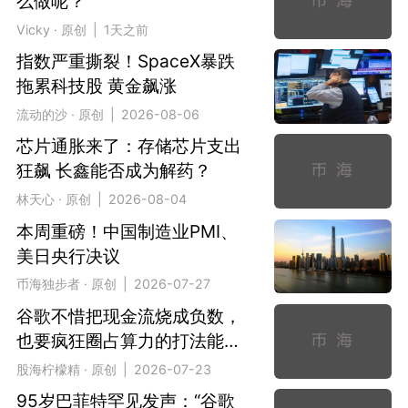
么做呢？
Vicky · 原创 | 1天之前
指数严重撕裂！SpaceX暴跌
拖累科技股 黄金飙涨
流动的沙 · 原创 | 2026-08-06
芯片通胀来了：存储芯片支出
狂飙 长鑫能否成为解药？
林天心 · 原创 | 2026-08-04
本周重磅！中国制造业PMI、
美日央行决议
币海独步者 · 原创 | 2026-07-27
谷歌不惜把现金流烧成负数，
也要疯狂圈占算力的打法能赢
吗？
股海柠檬精 · 原创 | 2026-07-23
95岁巴菲特罕见发声：“谷歌