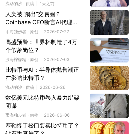
流动的沙 · 供稿 | 1天之前
人类被“踢出”交易圈？
Coinbase CEO断言AI代理将
垄断支付
币海独步者 · 原创 | 2026-07-27
高盛预警：世界杯制造了4万
个假象岗位？
股海柠檬精 · 原创 | 2026-07-03
比特币与AI：半导体抛售潮正
在影响比特币？
流动的沙 · 供稿 | 2026-06-26
数亿美元比特币卷入暴力绑架
阴谋
币海独步者 · 供稿 | 2026-06-06
塞勒终于松口要卖比特币了？
钻石手真崩了？