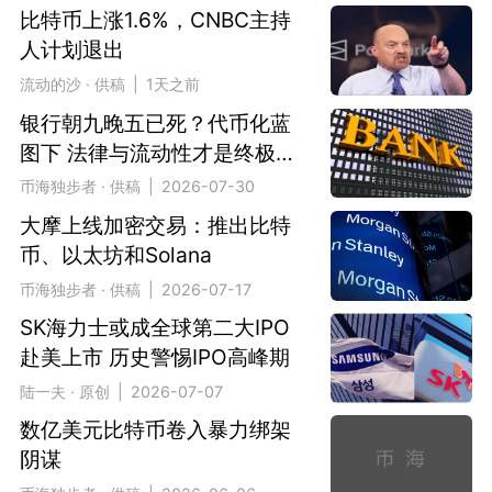
比特币上涨1.6%，CNBC主持
人计划退出
流动的沙 · 供稿 | 1天之前
银行朝九晚五已死？代币化蓝
图下 法律与流动性才是终极枷
锁
币海独步者 · 供稿 | 2026-07-30
大摩上线加密交易：推出比特
币、以太坊和Solana
币海独步者 · 供稿 | 2026-07-17
SK海力士或成全球第二大IPO
赴美上市 历史警惕IPO高峰期
陆一夫 · 原创 | 2026-07-07
数亿美元比特币卷入暴力绑架
阴谋