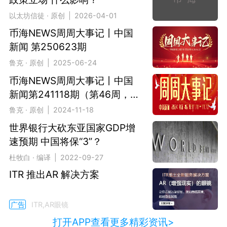
以太坊信徒 · 原创 | 2026-04-01
币海NEWS周周大事记丨中国
新闻 第250623期
鲁克 · 原创 | 2025-06-24
币海NEWS周周大事记丨中国
新闻第241118期（第46周，
2024.11.11-2024.11.17）
鲁克 · 原创 | 2024-11-18
世界银行大砍东亚国家GDP增
速预期 中国将保“3”？
杜牧白 · 编译 | 2022-09-27
ITR 推出AR 解决方案
广告
ITR,AR眼镜
打开APP查看更多精彩资讯>