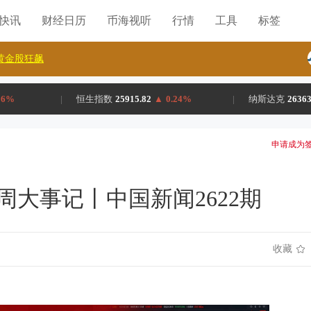
H快讯
财经日历
币海视听
行情
工具
标签
黄金股狂飙
86%
|
恒生指数
25915.82
▲
0.24%
|
纳斯达克
26363
申请成为签
周大事记丨中国新闻2622期
收藏