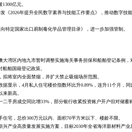
1300亿元。
门印发《2026年提升全民数字素养与技能工作要点》，推动数字技
整《向特定国家出口易制毒化学品管理目录》，进一步加强管制。
粤港澳大湾区内地九市暂时调整实施海关事务担保和船舶登记条例，
时船舶国籍登记政策。
条例，拟将室内全面禁烟，并扩大禁止吸烟场所范围。
署数据显示，4月私人住宅楼价指数环比升0.89%，连升11个月，同
0月以来新高。
，一二手房成交同比增33%，部分银行收紧投资账户开户但对储蓄
二手住宅，总价300万元以内、面积70平方米以下、楼龄不限。
料新兴产业高质量发展实施方案，目标2030年全省海洋新材料产业