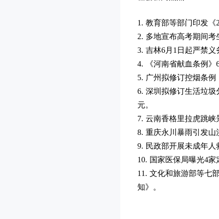
1. 教育部等部门印发
2. 多地宣布高考期
3. 吉林6月1日起严
4. 《河南省献血条例
5. 广州拟修订控烟条
6. 深圳拟修订生活垃
元。
7. 云南香格里拉虎跳
8. 重庆永川暴雨引
9. 民政部开展未成年
10. 国家医保局曝光
11. 文化和旅游部等
知》。