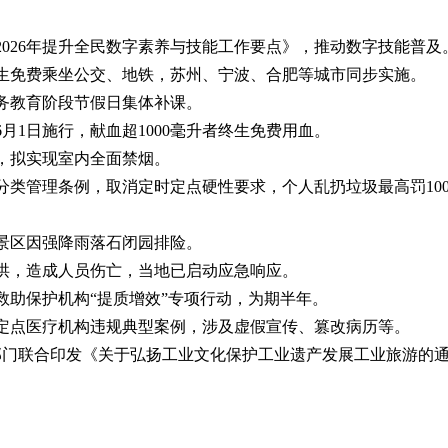
《2026年提升全民数字素养与技能工作要点》，推动数字技能普
间考生免费乘坐公交、地铁，苏州、宁波、合肥等城市同步实施。
禁义务教育阶段节假日集体补课。
》6月1日施行，献血超1000毫升者终生免费用血。
例，拟实现室内全面禁烟。
圾分类管理条例，取消定时定点硬性要求，个人乱扔垃圾最高罚100
峡景区因强降雨落石闭园排险。
发山洪，造成人员伤亡，当地已启动应急响应。
人救助保护机构“提质增效”专项行动，为期半年。
4家定点医疗机构违规典型案例，涉及虚假宣传、篡改病历等。
七部门联合印发《关于弘扬工业文化保护工业遗产发展工业旅游的