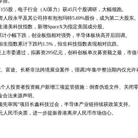
放举措。
调研155股，电子行业（AI算力）获45只个股调研，大幅领跑。
投资人段永平及其公司持有泡泡玛特5.69%股份，成为第二大股东
恒生港美科技指数，新增SpaceX为指定美国成分股。
沪指累计小幅下跌，创业板指相对强势，半导体板块高开后回调。
，恒生指数累计下跌约1.5%，恒生科技指数表现相对抗跌。
PO获上市委通过，拟募资295亿元，创科创板单次募资额之最，市值
老虎、富途、长桥非法跨境展业案件，强调2年集中整治期内仅允许
内地个人投资者投资账户新增三项监管措施：倒查伪造文件、关闭
金合法来源声明。
单“预先审阅”项目长鑫科技过会，半导体产业链持续获政策支持。
00亿元人民币央票，进一步提振香港离岸人民币市场信心。