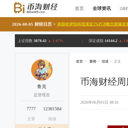
首页
全球资讯
24
2026-08-05 财经日历
>
港股收评恒科指涨近1%PCB概念股爆发
上证指数
3878.43
▲
1.47%
|
深证成指
14144.2
▲
1.
首页
>
要闻
>
综述
>
正文
币海财经周
鲁克
总管理员
2026年06月01日 08:01
7777
12381584
文章
阅读