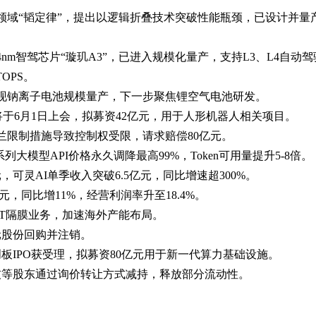
体领域“韬定律”，提出以逻辑折叠技术突破性能瓶颈，已设计并量产
4nm智驾芯片“璇玑A3”，已进入规模化量产，支持L3、L4自动
TOPS。
年实现钠离子电池规模量产，下一步聚焦锂空气电池研发。
PO将于6月1日上会，拟募资42亿元，用于人形机器人相关项目。
荷兰限制措施导致控制权受限，请求赔偿80亿元。
2.5系列大模型API价格永久调降最高99%，Token可用量提升5-8倍
2亿元，可灵AI单季收入突破6.5亿元，同比增速超300%。
2亿元，同比增11%，经营利润率升至18.4%。
KIET隔膜业务，加速海外产能布局。
0亿元股份回购并注销。
科创板IPO获受理，拟募资80亿元用于新一代算力基础设施。
科技等股东通过询价转让方式减持，释放部分流动性。