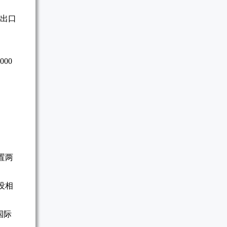
进出口
00
置两
没相
国际