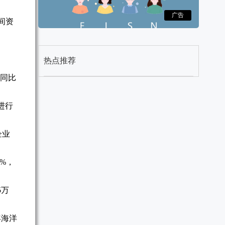
广告
行间资
热点推荐
，同比
进行
企业
6%，
5万
年海洋