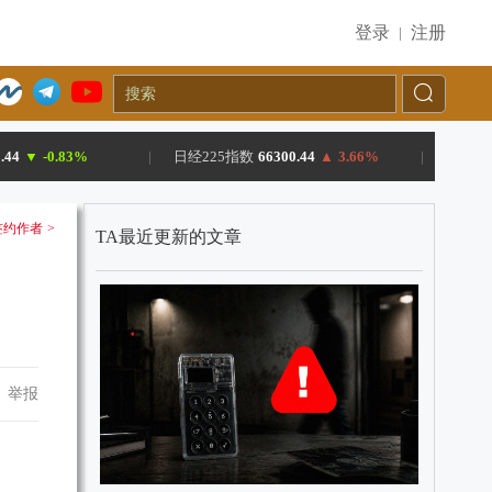
登录
注册
|
.44
▼
-0.83%
|
日经225指数
66300.44
▲
3.66%
|
约作者 >
TA最近更新的文章
举报