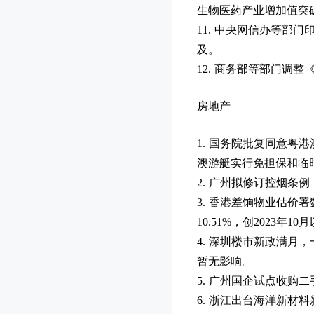
生物医药产业增加值突破
11. 中央网信办等部
及。
12. 商务部等部门调
房地产
1. 国务院批复同意
澳游艇实行免担保和临
2. 广州拟修订控烟
3. 香港差饷物业估价
10.51%，创2023年1
4. 深圳楼市新政满月
暂无影响。
5. 广州国企试点收购
6. 浙江出台海洋新材