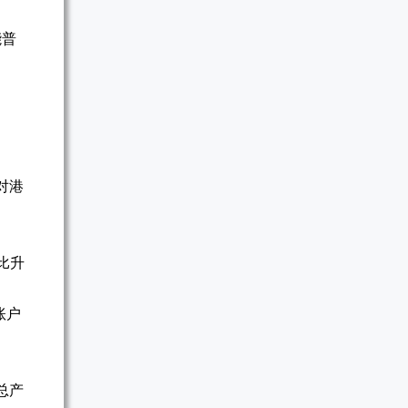
能普
对港
比升
账户
总产