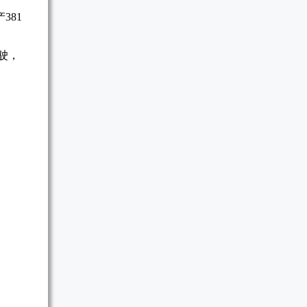
381
驾驶，
。