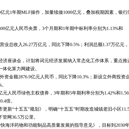
6000亿元1年期MLF操作，加量续做1000亿元，叠加税期因素，银
300亿元人民币央票，3个月期和1年期中标利率分别为1.13%和
业营业总收入26.27万亿元，同比下降0.5%；利润总额1.37万亿元
词元经济座谈会，计划将词元经济发展纳入常态化工作体系，重点推
一体化算力网建设。
使用外资金额2876.9亿元人民币，同比下降10.3%；新设立外商投资
8%。
0亿元人民币绿色主权债券，3年期和5年期利率分别为1.42%和1.5
0.4倍。
市更新“十五五”规划》，明确“十五五”时期改造城镇老旧小区11.
下管网36.5万公里。
于加快海洋药物和功能制品高质量发展的指导意见》，目标到2030