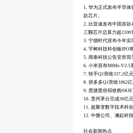
1. 华为正式发布半导
款芯片。
2. 比亚迪发布中国首款
三颗芯片总算力超2100
3. 宁德时代宣布今
4. 宇树科技科创板I
5. 闻泰科技公告安世
6. 小米宣布MiMo-V
7. 快手Q1营收337.
8. 拼多多Q1营收106
9. 恩捷股份拟收购S
10. 贵州茅台完成3
11. 超聚变数字技术
12. 中微公司、澜起
社会新闻热点