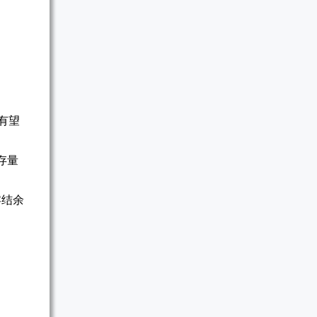
。
有望
存量
零结余