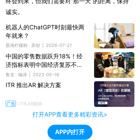
终会到来，但我们需要对“那一天”的距离，保持
诚实。
机器人的ChatGPT时刻最快两
年就来？
股海柠檬精 · 原创 | 2026-07-21
中国的零售数据跃升18%！经
济指标表明中国经济复苏不均
衡
鲁克 · 编译 | 2023-05-16
ITR 推出AR 解决方案
广告
ITR,AR眼镜
打开APP查看更多精彩资讯>
APP内打开