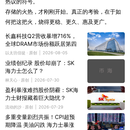
热议的符号。
存储的火热，才刚刚开始。真正的考验，在于如
何把这把火，烧得更稳、更久、惠及更广。
长鑫科技Q2营收暴增716%，
全球DRAM市场份额跃居第四
以太坊信徒 · 原创 | 2026-08-05
业绩创纪录 股价却崩了：SK
海力士怎么了？
林天心 · 原创 | 2026-07-30
盈利暴涨难挡股价阴霾：SK海
力士财报藏着巨大隐忧？
流动的沙 · 原创 | 2026-07-29
多重变量剧烈共振！CPI超预
期降温 美油闪跌 海力士暴涨