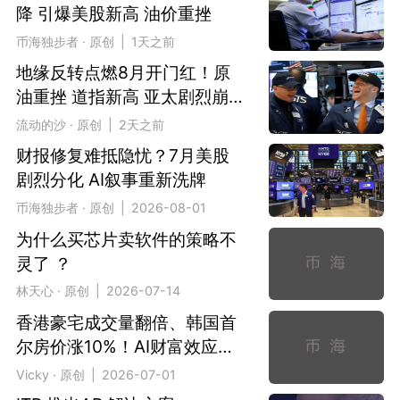
降 引爆美股新高 油价重挫
币海独步者 · 原创 | 1天之前
地缘反转点燃8月开门红！原
油重挫 道指新高 亚太剧烈崩
盘
流动的沙 · 原创 | 2天之前
财报修复难抵隐忧？7月美股
剧烈分化 AI叙事重新洗牌
币海独步者 · 原创 | 2026-08-01
为什么买芯片卖软件的策略不
灵了 ？
林天心 · 原创 | 2026-07-14
香港豪宅成交量翻倍、韩国首
尔房价涨10%！AI财富效应疯
狂涌入房地产
Vicky · 原创 | 2026-07-01