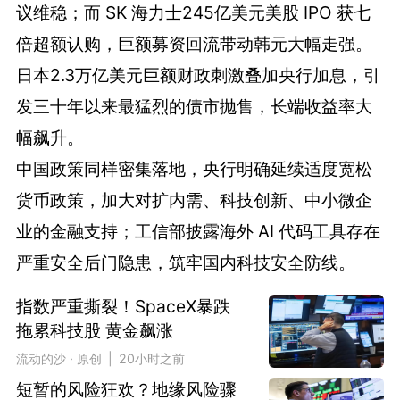
议维稳；而 SK 海力士245亿美元美股 IPO 获七
倍超额认购，巨额募资回流带动韩元大幅走强。
日本2.3万亿美元巨额财政刺激叠加央行加息，引
发三十年以来最猛烈的债市抛售，长端收益率大
幅飙升。
中国政策同样密集落地，央行明确延续适度宽松
货币政策，加大对扩内需、科技创新、中小微企
业的金融支持；工信部披露海外 AI 代码工具存在
严重安全后门隐患，筑牢国内科技安全防线。
指数严重撕裂！SpaceX暴跌
拖累科技股 黄金飙涨
流动的沙 · 原创 | 20小时之前
短暂的风险狂欢？地缘风险骤