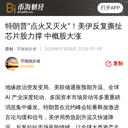
打开APP
特朗普“点火又灭火”！美伊反复撕扯
芯片股力撑 中概股大涨
原创 ·
币海独步者
|
2026年07月09日 2026-07-09
币海独步者
复制
站内编辑
地缘政治突发变局、美联储通胀预期升温、全球
AI 产业深度轮动、多国资本市场异动等多重重磅
消息集中爆发。特朗普在北约峰会轮番释放激进
言论与缓和信号，美伊局势急剧升温又快速降
温，反复拉扯市场风险情绪，让全球大类资产走