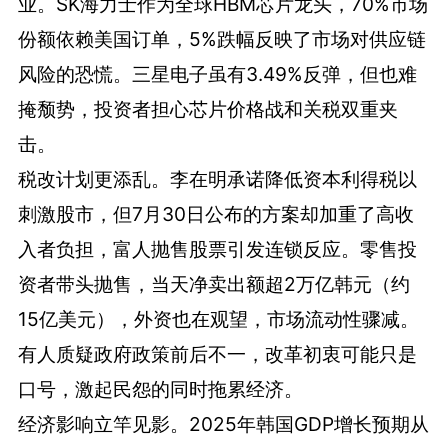
业。SK海力士作为全球HBM芯片龙头，70%市场
份额依赖美国订单，5%跌幅反映了市场对供应链
风险的恐慌。三星电子虽有3.49%反弹，但也难
掩颓势，投资者担心芯片价格战和关税双重夹
击。
税改计划更添乱。李在明承诺降低资本利得税以
刺激股市，但7月30日公布的方案却加重了高收
入者负担，富人抛售股票引发连锁反应。零售投
资者带头抛售，当天净卖出额超2万亿韩元（约
15亿美元），外资也在观望，市场流动性骤减。
有人质疑政府政策前后不一，改革初衷可能只是
口号，激起民怨的同时拖累经济。
经济影响立竿见影。2025年韩国GDP增长预期从